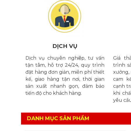
DỊCH VỤ
Dịch vụ chuyên nghiệp, tư vấn
Giá t
tận tâm, hỗ trợ 24/24, quy trình
trình s
đặt hàng đơn giản, miễn phí thiết
xưởng, 
kế, giao hàng tận nơi, thời gian
cam kê
sản xuất nhanh gọn, đảm bảo
cạnh tr
tiến độ cho khách hàng.
khi chấ
yêu cầu
DANH MỤC SẢN PHẨM