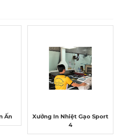
n Ấn
Xưởng In Nhiệt Gạo Sport
Xưở
4