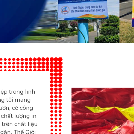
ệp trong lĩnh
ng tôi mang
hướn, cờ công
i chất lượng in
trên chất liệu
 dặn, Thế Giới
 của khách