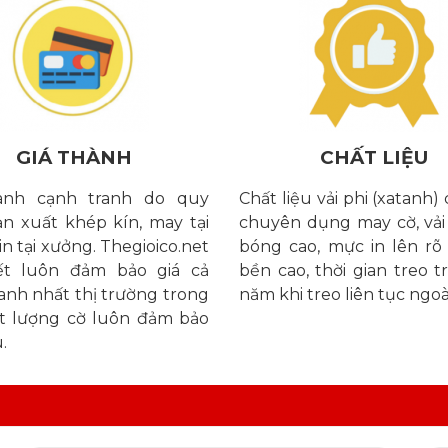
GIÁ THÀNH
CHẤT LIỆU
hành cạnh tranh do quy
Chất liệu vải phi (xatanh) 
ản xuất khép kín, may tại
chuyên dụng may cờ, vải
in tại xưởng. Thegioico.net
bóng cao, mực in lên rõ
́t luôn đảm bảo giá cả
bền cao, thời gian treo 
anh nhất thị trường trong
năm khi treo liên tục ngoài
t lượng cờ luôn đảm bảo
.