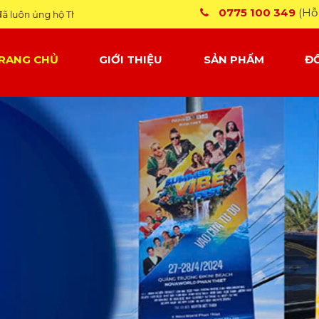
0775 100 349
(Hỗ 
Cờ
RANG CHỦ
GIỚI THIỆU
SẢN PHẨM
ĐỐ