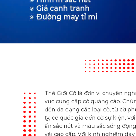
Thế Giới Cờ là đơn vị chuyên nghi
vực cung cấp cờ quảng cáo. Chú
đến đa dạng các loại cờ, từ cờ p
ty, cờ quốc gia đến cờ sự kiện, vớ
ấn sắc nét và màu sắc sống động 
vải cao cấp. Với kinh nghiệm dày
Cờ cam kết đáp ứng mọi yêu cầu