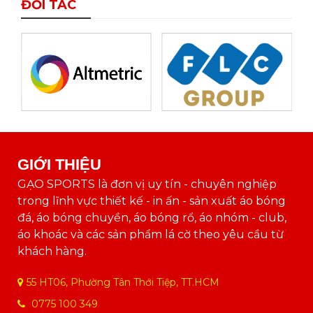
ĐỐI TÁC
GIỚI THIỆU
GẠO SPORTS là đơn vị uy tín - chuyên nghiệp
trong lĩnh vực thiết kế - in ấn - sản xuất áo bóng
đá, áo bóng chuyền, áo bóng rổ, áo nhóm - club,
áo khoác và các sản phẩm lá cờ theo yêu cầu từ
khách hàng.
55 HT06, Phường Tân Thới Tiệp, TT.HCM
0775 100 349