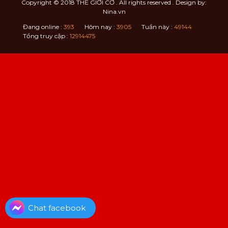
Copyright © 2018
THẾ GIỚI CỜ
. All rights reserved . Design by:
Nina.vn
Đang online :
393
Hôm nay :
3905
Tuần này :
49144
Tổng truy cập :
12914475
Chat facebook