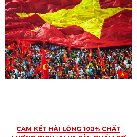
CAM KẾT HÀI LÒNG 100% CHẤT
LƯỢNG DỊCH VỤ VÀ SẢN PHẨM CỜ